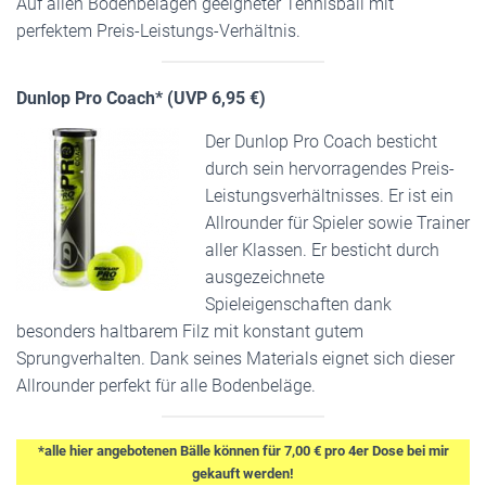
Auf allen Bodenbelägen geeigneter Tennisball mit
perfektem Preis-Leistungs-Verhältnis.
Dunlop Pro Coach* (UVP 6,95 €)
Der Dunlop Pro Coach besticht
durch sein hervorragendes Preis-
Leistungsverhältnisses. Er ist ein
Allrounder für Spieler sowie Trainer
aller Klassen. Er besticht durch
ausgezeichnete
Spieleigenschaften dank
besonders haltbarem Filz mit konstant gutem
Sprungverhalten. Dank seines Materials eignet sich dieser
Allrounder perfekt für alle Bodenbeläge.
*alle hier angebotenen Bälle können für 7,00 € pro 4er Dose bei mir
gekauft werden!