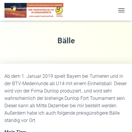
T
O
G
G
L
Bälle
E
N
A
V
I
G
Ab dem 1. Januar 2019 spielt Bayern bei Turnieren und in
A
T
der BTV-Medenrunde ab U14 mit einem Einheitsball. Dieser
I
wird von der Firma Dunlop produziert…und wird sehr
O
wahrscheinlich der bisherige Dunlop Fort Tournament sein.
N
Dieser kann ab Mitte Dezember bei mir bestellt werden.
Außerdem habe ich auch folgende preisgünstigere Bälle
ständig vor Ort.