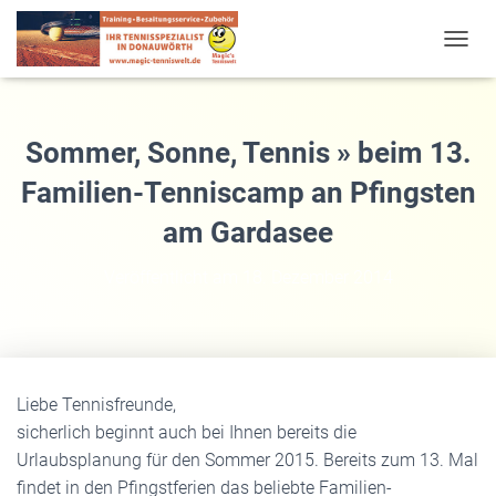
T
O
G
G
L
Sommer, Sonne, Tennis » beim 13.
E
N
Familien-Tenniscamp an Pfingsten
A
am Gardasee
V
I
G
Veröffentlicht am
18. Dezember 2014
A
T
I
O
N
Liebe Tennisfreunde,
sicherlich beginnt auch bei Ihnen bereits die
Urlaubsplanung für den Sommer 2015. Bereits zum 13. Mal
findet in den Pfingstferien das beliebte Familien-