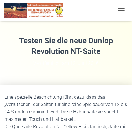
T
O
G
G
L
Testen Sie die neue Dunlop
E
N
Revolution NT-Saite
A
V
Veröffentlicht am
12. Juni 2016
I
G
A
T
I
O
Eine spezielle Beschichtung führt dazu, dass das
N
„Verrutschen“ der Saiten für eine reine Spieldauer von 12 bis
14 Stunden eliminiert wird. Diese Hybridsaite verspricht
maximalen Touch und Haltbarkeit.
Die Quersaite Revolution NT Yellow – bi-elastisch, Saite mit