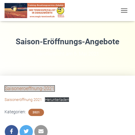
T
O
G
G
L
Saison-Eröffnungs-Angebote
E
N
Veröffentlicht am
5. Mai 2021
A
V
I
G
A
T
Saisoneroeffnung-2021
I
O
Saisoneröffnung 2021
Herunterladen
N
Kategorien:
2021